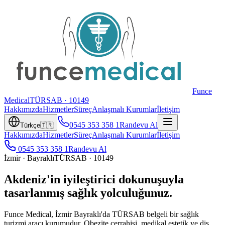
Funce
Medical
TÜRSAB ·
10149
Hakkımızda
Hizmetler
Süreç
Anlaşmalı Kurumlar
İletişim
0545 353 358 1
Randevu Al
Türkçe
🇹🇷
Hakkımızda
Hizmetler
Süreç
Anlaşmalı Kurumlar
İletişim
0545 353 358 1
Randevu Al
İzmir · Bayraklı
TÜRSAB · 10149
Akdeniz'in iyileştirici dokunuşuyla
tasarlanmış sağlık yolculuğunuz.
Funce Medical, İzmir Bayraklı'da TÜRSAB belgeli bir sağlık
turizmi aracı kurumudur. Obezite cerrahisi, medikal estetik ve diş