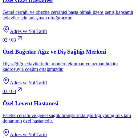
Özel Gazi Hastanesi
Genel cerrahi ve obezite cerrahisi başta olmak üzere geniş kapsamlı
tedaviler için anlaşmalı ortağımızdır.
Adres ve Yol Tarifi
02
/
03
Özel Bağcılar Ağız ve Diş Sağlığı Merkezi
Diş sağlığı tedavilerinde, modern ekipman ve uzman hekim
kadrosuyla çözüm ortağımızdır.
Adres ve Yol Tarifi
03
/
03
Özel Levent Hastanesi
Estetik cerrahi ve genel sağlık branşlarında işbirliği yaptığımız tam
donanımlı özel hastanedir.
Adres ve Yol Tarifi